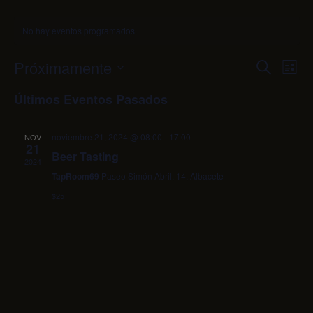
No hay eventos programados.
Próximamente
N
N
B
L
a
u
S
a
i
Últimos Eventos Pasados
s
v
e
s
v
c
e
l
t
a
e
g
noviembre 21, 2024 @ 08:00
-
17:00
a
e
NOV
21
r
a
g
Beer Tasting
c
2024
c
c
a
TapRoom69
Paseo Simón Abril, 14, Albacete
i
i
$25
c
ó
o
i
n
n
d
a
ó
e
r
n
v
f
d
i
e
s